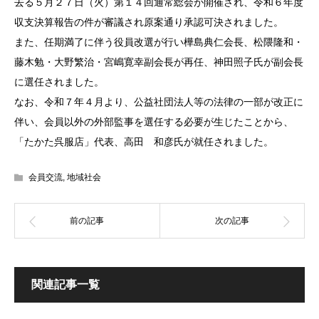
去る５月２７日（火）第１４回通常総会が開催され、令和６年度
収支決算報告の件が審議され原案通り承認可決されました。
また、任期満了に伴う役員改選が行い樺島典仁会長、松隈隆和・
藤木勉・大野繁治・宮嶋寛幸副会長が再任、神田照子氏が副会長
に選任されました。
なお、令和７年４月より、公益社団法人等の法律の一部が改正に
伴い、会員以外の外部監事を選任する必要が生じたことから、
「たかた呉服店」代表、高田 和彦氏が就任されました。
会員交流
,
地域社会
関連記事一覧