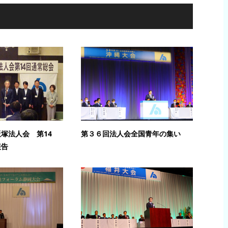
塚法人会 第14
第３６回法人会全国青年の集い
報告