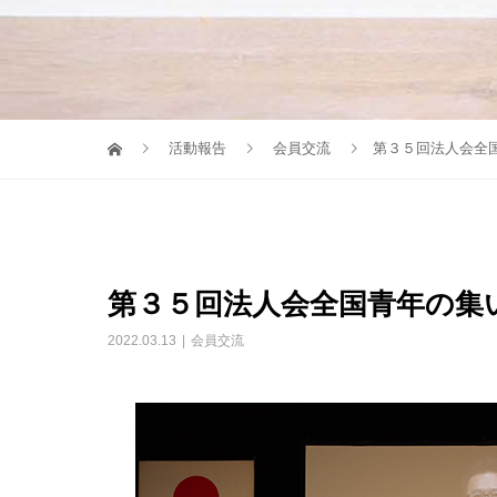
活動報告
会員交流
第３５回法人会全
第３５回法人会全国青年の集
2022.03.13
会員交流