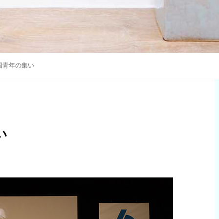
国青年の集い
い